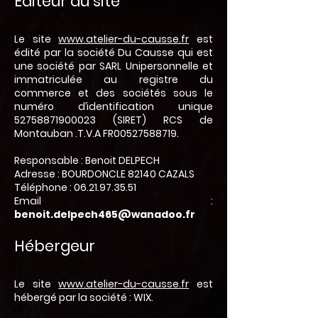
Éditeur du site
Le site
www.atelier-du-causse.fr
est
édité par la société Du Causse qui est
une société par SARL Unipersonnelle et
immatriculée au registre du
commerce et des sociétés sous le
numéro d’identification unique
52758871900023
(SIRET) RCS de
Montauban .T.V.A FR00527588719.
Responsable : Benoit DELPECH
Adresse : BOURDONCLE 82140 CAZALS
Téléphone :
06.21.97.35.51
Email :
benoit.delpech465@wanadoo.fr
Hébergeur
Le site
www.atelier-du-causse.fr
est
hébergé par la société : WIX.