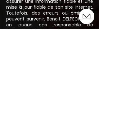
assurer une information fiable et une
mise à jour fiable de son site internet.
Toutefois, des erreurs ou omissions
peuvent survenir. Benoit DELPECH n’est
en aucun cas responsable de
l’utilisation faite de ces informations, et
de tout préjudice direct ou indirect
pouvant en découler.
Données personnelles et
cookies :
L’ensemble de ces informations sont
disponibles sur :
www.atelier-du-
causse.fr/politiqueconfidentialite
Nous contacter :
Par email :
benoit.delpech465@wanadoo.fr
Par téléphone :
06.21.97.35.51